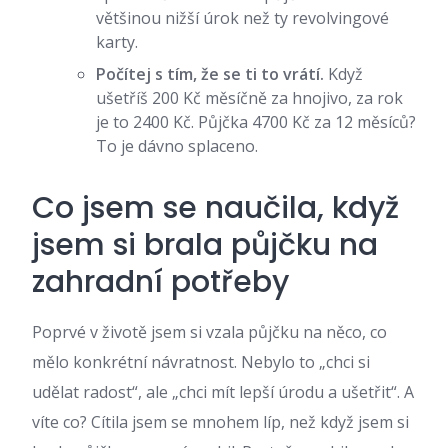
většinou nižší úrok než ty revolvingové
karty.
Počítej s tím, že se ti to vrátí.
Když
ušetříš 200 Kč měsíčně za hnojivo, za rok
je to 2400 Kč. Půjčka 4700 Kč za 12 měsíců?
To je dávno splaceno.
Co jsem se naučila, když
jsem si brala půjčku na
zahradní potřeby
Poprvé v životě jsem si vzala půjčku na něco, co
mělo konkrétní návratnost. Nebylo to „chci si
udělat radost“, ale „chci mít lepší úrodu a ušetřit“. A
víte co? Cítila jsem se mnohem líp, než když jsem si