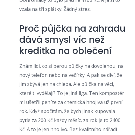
Dohromady to bylo přesně 4700 Kč. A já si to
vzala na tři splátky. Žádný stres.
Proč půjčka na zahradu
dává smysl víc než
kreditka na oblečení
Znám lidi, co si berou půjčky na dovolenou, na
nový telefon nebo na večírky. A pak se diví, že
jim zbývá jen na chleba. Ale půjčka na věci,
které ti vydělají? To je jiná liga. Ten kompostér
mi ušetřil peníze za chemická hnojiva už první
rok. Když spočítám, že bych jinak kupovala
pytle za 200 Kč každý měsíc, za rok je to 2400
Kč. A to je jen hnojivo. Bez kvalitního nářadí