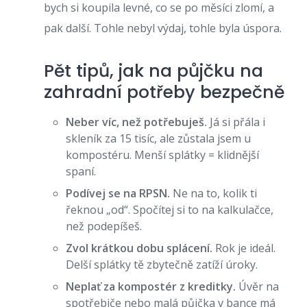
bych si koupila levné, co se po měsíci zlomí, a
pak další. Tohle nebyl výdaj, tohle byla úspora.
Pět tipů, jak na půjčku na
zahradní potřeby bezpečně
Neber víc, než potřebuješ.
Já si přála i
skleník za 15 tisíc, ale zůstala jsem u
kompostéru. Menší splátky = klidnější
spaní.
Podívej se na RPSN.
Ne na to, kolik ti
řeknou „od“. Spočítej si to na kalkulačce,
než podepíšeš.
Zvol krátkou dobu splácení.
Rok je ideál.
Delší splátky tě zbytečně zatíží úroky.
Neplať za kompostér z kreditky.
Úvěr na
spotřebiče nebo malá půjčka v bance má