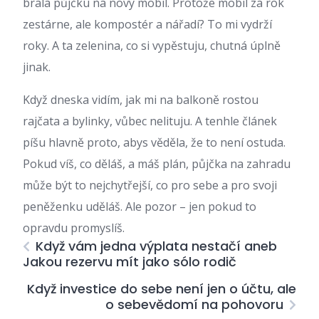
brala půjčku na nový mobil. Protože mobil za rok
zestárne, ale kompostér a nářadí? To mi vydrží
roky. A ta zelenina, co si vypěstuju, chutná úplně
jinak.
Když dneska vidím, jak mi na balkoně rostou
rajčata a bylinky, vůbec nelituju. A tenhle článek
píšu hlavně proto, abys věděla, že to není ostuda.
Pokud víš, co děláš, a máš plán, půjčka na zahradu
může být to nejchytřejší, co pro sebe a pro svoji
peněženku uděláš. Ale pozor – jen pokud to
opravdu promyslíš.
Když vám jedna výplata nestačí aneb
Jakou rezervu mít jako sólo rodič
Když investice do sebe není jen o účtu, ale
o sebevědomí na pohovoru