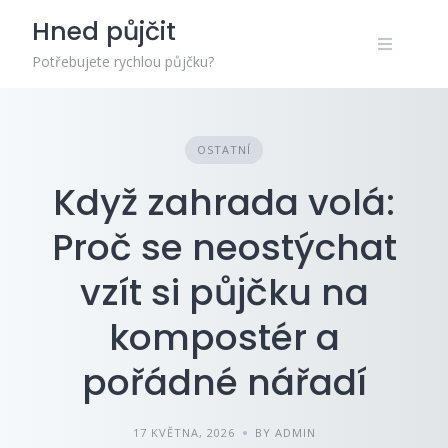
Skip
Hned půjčit
to
content
Potřebujete rychlou půjčku?
OSTATNÍ
Když zahrada volá:
Proč se neostýchat
vzít si půjčku na
kompostér a
pořádné nářadí
17 KVĚTNA, 2026
BY ADMIN