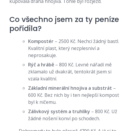
kupovala drahá hnojiva. Tohle byl rozjezd.
Co všechno jsem za ty peníze
pořídila?
Kompostér
– 2500 Kč. Nechci žádný bastl.
Kvalitní plast, který nezplesniví a
neprosakuje.
Rýč a hrábě
– 800 Kč. Levné nářadí mě
zklamalo už dvakrát, tentokrát jsem si
vzala kvalitní.
Základní minerální hnojiva a substrát
–
600 Kč. Bez nich by i ten nejlepší kompost
byl k ničemu.
Zálivkový systém a truhlíky
– 800 Kč. Už
žádné nošení konví po schodech.