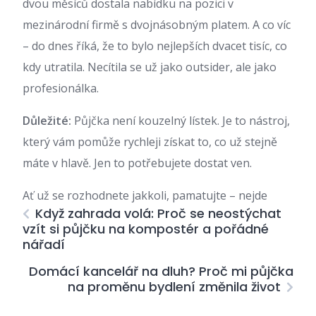
dvou měsíců dostala nabídku na pozici v
mezinárodní firmě s dvojnásobným platem. A co víc
– do dnes říká, že to bylo nejlepších dvacet tisíc, co
kdy utratila. Necítila se už jako outsider, ale jako
profesionálka.
Důležité:
Půjčka není kouzelný lístek. Je to nástroj,
který vám pomůže rychleji získat to, co už stejně
máte v hlavě. Jen to potřebujete dostat ven.
Ať už se rozhodnete jakkoli, pamatujte – nejde
Když zahrada volá: Proč se neostýchat
vzít si půjčku na kompostér a pořádné
nářadí
Domácí kancelář na dluh? Proč mi půjčka
na proměnu bydlení změnila život