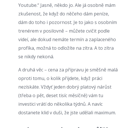
Youtube.“ Jasně, někdo jo. Ale já osobně mám
zkušenost, že když do něčeho dám peníze,
dám do toho i pozornost. Je to jako s osobním
trenérem v posilovně – můžete cvičit podle
videí, ale dokud nemáte termín a zaplaceného
profíka, možná to odložíte na zítra. A to zítra
se nikdy nekoná.
A druhá věc – cena za přípravu je směšně malá
oproti tomu, o kolik přijdete, když práci
nezískáte. Vždyť jeden dobrý platový nárůst
(třeba o pět, deset tisíc měsíčně) vám tu
investici vrátí do několika týdnů. A navíc
dostanete klid v duši, že jste udělali maximum.