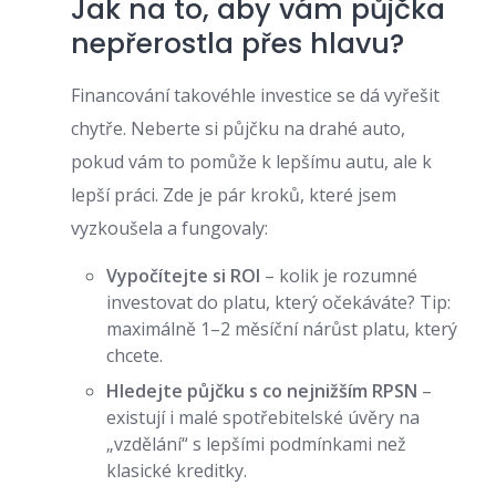
Jak na to, aby vám půjčka
nepřerostla přes hlavu?
Financování takovéhle investice se dá vyřešit
chytře. Neberte si půjčku na drahé auto,
pokud vám to pomůže k lepšímu autu, ale k
lepší práci. Zde je pár kroků, které jsem
vyzkoušela a fungovaly:
Vypočítejte si ROI
– kolik je rozumné
investovat do platu, který očekáváte? Tip:
maximálně 1–2 měsíční nárůst platu, který
chcete.
Hledejte půjčku s co nejnižším RPSN
–
existují i malé spotřebitelské úvěry na
„vzdělání“ s lepšími podmínkami než
klasické kreditky.