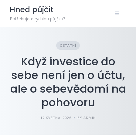
Skip
Hned půjčit
to
content
Potřebujete rychlou půjčku?
OSTATNÍ
Když investice do
sebe není jen o účtu,
ale o sebevědomí na
pohovoru
17 KVĚTNA, 2026
BY ADMIN