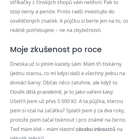
stříkačky z čínských shopů vám netěsní. Pak to
stojí nervy a peníze. Proto radši investujte do
osvědčených značek. A půjčku si berte jen na to, co
reálně potřebujete – ne na zbytečnosti.
Moje zkušenost po roce
Dneska už si plním kazety sám. Mám tři tiskárny
(jednu starou, co mi kdysi dali) a všechny jedou na
domácí barvy. Občas něco zatuhne, ale když to
člověk dělá pravidelně, je to jako vaření kávy.
Ušetřil jsem už přes 5 000 Kč. A ta půjčka, kterou
jsem si vzal na začátku? Splatil jsem ji za dva roky,
protože jsem začal tisknout i pro známé na černo.
Teď mám klid – mám vlastní
zásobu inkoustů
na
několik měsíců.