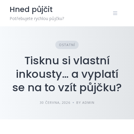
Skip
Hned půjčit
to
content
Potřebujete rychlou půjčku?
OSTATNÍ
Tisknu si vlastní
inkousty… a vyplatí
se na to vzít půjčku?
30 ČERVNA, 2026
BY ADMIN