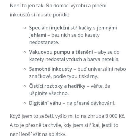
Není to jen tak. Na domácí výrobu a plnění
inkoustů si musíte pořídit:
Speciální injekční stříkačky s jemnými
jehlami
– bez nich se do kazety
nedostanete.
Vakuovou pumpu a těsnění
– aby se do
kazety nedostal vzduch a barva netekla.
Samotné inkousty
– buď univerzální nebo
značkové, podle typu tiskárny.
Čistící roztoky a hadříky
– věřte, že
ušpiníte všechno.
Digitální váhu
– na přesné dávkování.
Když jsem to sečetl, vyšlo mi to na zhruba 8 000 Kč.
A to je přesně ta chvíle, kdy jsem si říkal, jestli to
není lepší vzít na splátky.