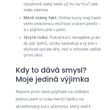
obsahově slabý nebo už ho na YouTube
máte zdarma.
Méně známý fakt:
Online kurzy mají často
velmi omezenou možnost vrácení peněz –
a s půjčkou jste v pasti.
Skryté riziko:
Pokud kurz nenajdete práci
do pár týdnů, úroky naskakují a vy jste v
dluhové spirále dřív, než si stihnete udělat
první úkol.
Kdy to dává smysl?
Moje jediná výjimka
Nejsem proti všem půjčkám na vzdělání.
Jednou jsem si vzala menší částku na
akreditovaný kurz účetnictví, který vedl k