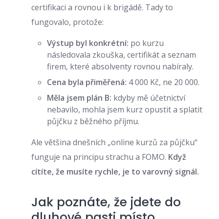
certifikaci a rovnou i k brigádě. Tady to
fungovalo, protože:
Výstup byl konkrétní:
po kurzu
následovala zkouška, certifikát a seznam
firem, které absolventy rovnou nabíraly.
Cena byla přiměřená:
4 000 Kč, ne 20 000.
Měla jsem plán B:
kdyby mě účetnictví
nebavilo, mohla jsem kurz opustit a splatit
půjčku z běžného příjmu.
Ale většina dnešních „online kurzů za půjčku“
funguje na principu strachu a FOMO.
Když
cítíte, že musíte rychle, je to varovný signál.
Jak poznáte, že jdete do
dluhové pasti místo