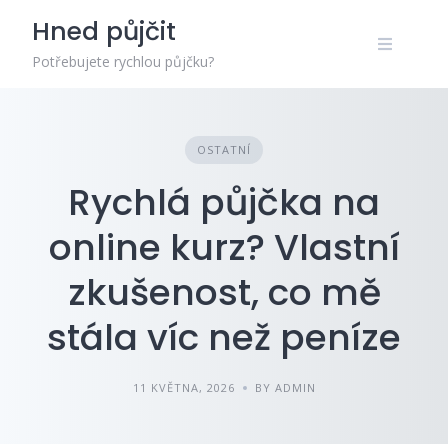
Skip
Hned půjčit
to
content
Potřebujete rychlou půjčku?
OSTATNÍ
Rychlá půjčka na
online kurz? Vlastní
zkušenost, co mě
stála víc než peníze
11 KVĚTNA, 2026
BY ADMIN