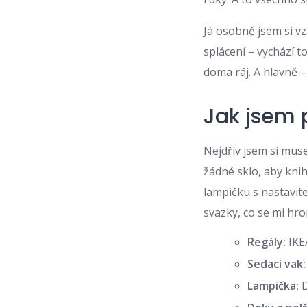
Já osobně jsem si vz
splácení – vychází t
doma ráj. A hlavně 
Jak jsem p
Nejdřív jsem si muse
žádné sklo, aby kni
lampičku s nastavi
svazky, co se mi hr
Regály:
IKEA
Sedací vak:
Lampička:
D