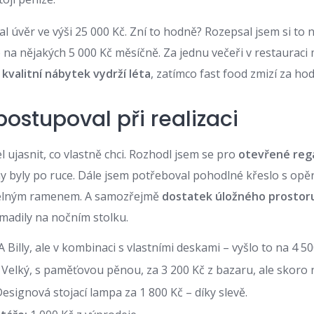
al úvěr ve výši 25 000 Kč. Zní to hodně? Rozepsal jsem si to 
o na nějakých 5 000 Kč měsíčně. Za jednu večeři v restauraci 
–
kvalitní nábytek vydrží léta
, zatímco fast food zmizí za hod
ostupoval při realizaci
l ujasnit, co vlastně chci. Rozhodl jsem se pro
otevřené reg
hy byly po ruce. Dále jsem potřeboval pohodlné křeslo s op
telným ramenem. A samozřejmě
dostatek úložného prostor
omadily na nočním stolku.
 Billy, ale v kombinaci s vlastními deskami – vyšlo to na 4 50
Velký, s paměťovou pěnou, za 3 200 Kč z bazaru, ale skoro 
esignová stojací lampa za 1 800 Kč – díky slevě.