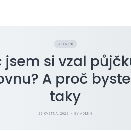
OSTATNÍ
 jsem si vzal půjč
ovnu? A proč byste
taky
22 KVĚTNA, 2026
BY ADMIN