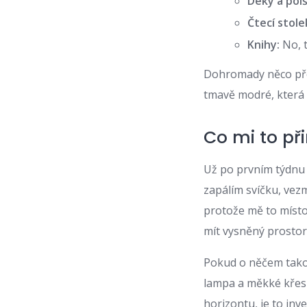
Deky a polš
Čtecí stole
Knihy:
No, t
Dohromady něco přes
tmavě modré, která n
Co mi to př
Už po prvním týdnu j
zapálím svíčku, vez
protože mě to místo
mít vysněný prostor
Pokud o něčem tako
lampa a měkké křeslo
horizontu, je to inv