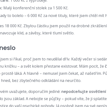
táře:
1 000 Kč z výprodeje.
k:
Malý konferenční stolek za 1 500 Kč.
ady to bolelo – 6 000 Kč za nové tituly, které jsem chtěl mít 
 18 000 Kč. Zbylou částku jsem použil na drobné zkrášlení
avozuje klid, a závěsy, které tlumí světlo.
ineslo
sem si říkal, proč jsem to neudělal dřív. Každý večer si se
mu knížku – a svět kolem přestane existovat. Mám pocit, že
č
 prostě láká. A hlavně – nemusel jsem čekat, až našetřím. P
 hned, bez zbytečného odkládání na neurčito.
vém uvažujete, doporučím jediné:
nepodceňujte osvětlení 
 jsou základ. A nebojte se půjčky – pokud víte, že ji splat
estice do vaší psychické pohody. Já osobně jsem na své peníz