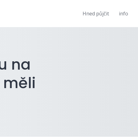
Hned půjčit
info
ku na
 měli