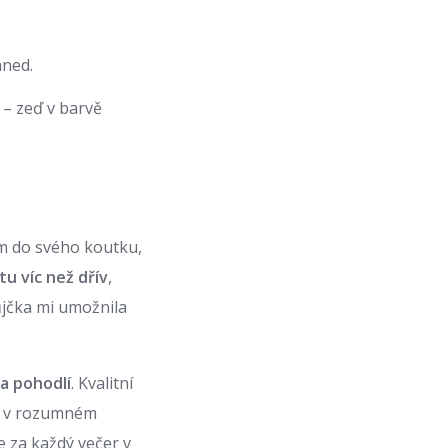
hned.
 – zeď v barvě
dám do svého koutku,
tu víc než dřív
,
ůjčka mi umožnila
a pohodlí
. Kvalitní
íte v rozumném
e za každý večer v