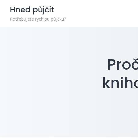
Skip
Hned půjčit
to
content
Potřebujete rychlou půjčku?
Proč
knih