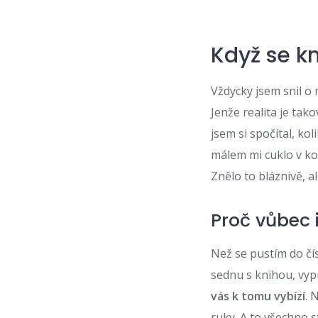
Když se k
Vždycky jsem snil o 
Jenže realita je tak
jsem si spočítal, ko
málem mi cuklo v ko
Znělo to bláznivě, a
Proč vůbec 
Než se pustím do čís
sednu s knihou, vyp
vás k tomu vybízí
. 
ruky. A to všechno s