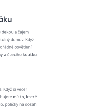
váku
 s dekou a čajem.
 útulný domov. Když
pořádné osvětlení,
ny a čtecího koutku
.
. Když si večer
ebujete
místo, které
lo, poličky na dosah