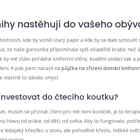
nihy nastěhují do vašeho obý
místnosti, kde by voněl starý papír a kde by se dalo schoulit
ová, že naše garsonka připomínala spíš skladiště krabic než
lik by mě stálo pořádné knihovní stěny, kvalitní sedací vak a 
leni. A pak jsem narazil na
půjčka na zřízení domácí knihov
le vlastně to dávalo smysl.
investovat do čtecího koutku?
el, musím se přiznat: čtení pro mě není koníček, je to terapie
nu hlavu od práce, od dětí, od světa. Aby to fungovalo, potř
Ne ledajaký křesílko u stolu, ale pohodlné křeslo, měkké svět
tojí peníze.