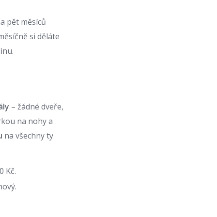
na pět měsíců
měsíčně si děláte
inu.
ály
– žádné dveře,
ěrkou na nohy a
u
na všechny ty
0 Kč.
nový.