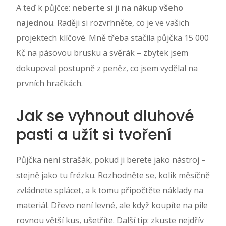
A teď k půjčce:
neberte si ji na nákup všeho
najednou
. Raději si rozvrhněte, co je ve vašich
projektech klíčové. Mně třeba stačila půjčka 15 000
Kč na pásovou brusku a svěrák – zbytek jsem
dokupoval postupně z peněz, co jsem vydělal na
prvních hračkách.
Jak se vyhnout dluhové
pasti a užít si tvoření
Půjčka není strašák, pokud ji berete jako nástroj –
stejně jako tu frézku. Rozhodněte se, kolik měsíčně
zvládnete splácet, a k tomu připočtěte náklady na
materiál. Dřevo není levné, ale když koupíte na pile
rovnou větší kus, ušetříte. Další tip: zkuste nejdřív