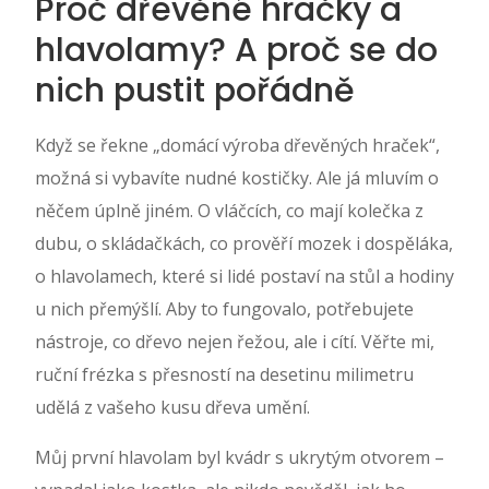
Proč dřevěné hračky a
hlavolamy? A proč se do
nich pustit pořádně
Když se řekne „domácí výroba dřevěných hraček“,
možná si vybavíte nudné kostičky. Ale já mluvím o
něčem úplně jiném. O vláčcích, co mají kolečka z
dubu, o skládačkách, co prověří mozek i dospěláka,
o hlavolamech, které si lidé postaví na stůl a hodiny
u nich přemýšlí. Aby to fungovalo, potřebujete
nástroje, co dřevo nejen řežou, ale i cítí. Věřte mi,
ruční frézka s přesností na desetinu milimetru
udělá z vašeho kusu dřeva umění.
Můj první hlavolam byl kvádr s ukrytým otvorem –