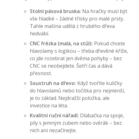
Stolní pásová bruska:
Na hračky musí být
vše hladké – žádné třísky pro malé prsty.
Tahle mašina udělá z hrubého dřeva
hedvábí.
CNC frézka (malá, na stůl):
Pokud chcete
hlavolamy s logikou – třeba dřevěné kříže,
co jde rozebrat jen dvěma pohyby – bez
CNC se neobejdete. Šetří čas a dává
přesnost.
Soustruh na dřevo:
Když tvoříte kuličky
do hlavolamů nebo točítka pro nejmenší,
je to základ. Nejdražší položka, ale
investice na léta.
Kvalitní ruční nářadí:
Dlabačka na spoje,
pily s jemným zubem nebo svěrák – bez
nich ani nezačínejte.