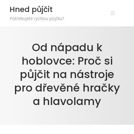
Skip
Hned půjčit
to
content
Potřebujete rychlou půjčku?
Od nápadu k
hoblovce: Proč si
půjčit na nástroje
pro dřevěné hračky
a hlavolamy