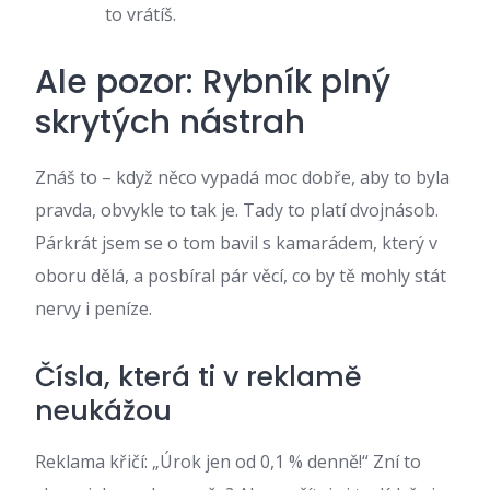
to vrátíš.
Ale pozor: Rybník plný
skrytých nástrah
Znáš to – když něco vypadá moc dobře, aby to byla
pravda, obvykle to tak je. Tady to platí dvojnásob.
Párkrát jsem se o tom bavil s kamarádem, který v
oboru dělá, a posbíral pár věcí, co by tě mohly stát
nervy i peníze.
Čísla, která ti v reklamě
neukážou
Reklama křičí: „Úrok jen od 0,1 % denně!“ Zní to