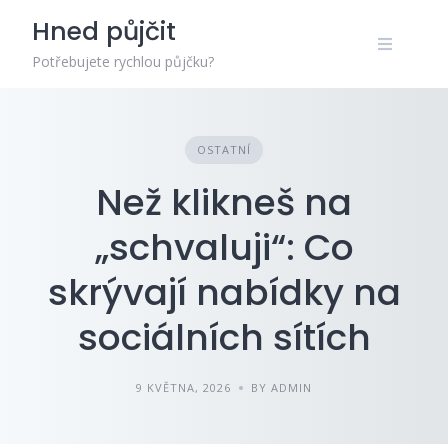
Skip
Hned půjčit
to
content
Potřebujete rychlou půjčku?
OSTATNÍ
Než klikneš na
„schvaluji“: Co
skrývají nabídky na
sociálních sítích
9 KVĚTNA, 2026
BY ADMIN