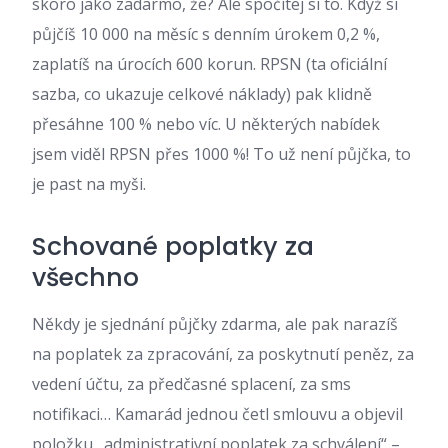
skoro jako zadarmo, že? Ale spočítej si to. Když si
půjčíš 10 000 na měsíc s denním úrokem 0,2 %,
zaplatíš na úrocích 600 korun. RPSN (ta oficiální
sazba, co ukazuje celkové náklady) pak klidně
přesáhne 100 % nebo víc. U některých nabídek
jsem viděl RPSN přes 1000 %! To už není půjčka, to
je past na myši.
Schované poplatky za
všechno
Někdy je sjednání půjčky zdarma, ale pak narazíš
na poplatek za zpracování, za poskytnutí peněz, za
vedení účtu, za předčasné splacení, za sms
notifikaci… Kamarád jednou četl smlouvu a objevil
položku „administrativní poplatek za schválení“ –