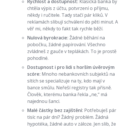
Rychlost a dostupnost:
Klasická banka by
chtěla výpis z účtu, potvrzení o příjmu,
někdy i ručitele. Tady stačí pár kliků. V
reklamách slibují schválení do pěti minut. A
věř mi, někdy to fakt tak rychle běží.
Nulová byrokracie:
Žádné běhání na
pobočku, žádné papírování. Všechno
zvládneš z gauče v teplákách. To je prostě
pohodlné.
Dostupnost i pro lidi s horším úvěrovým
scóre:
Mnoho nebankovních subjektů na
sítích se specializuje na ty, kdo mají v
bance smůlu. Neřeší registry tak přísně.
Člověk, kterému banka řekla „ne,“ má
najednou šanci.
Malé částky bez zajištění:
Potřebuješ pár
tisíc na pár dní? Žádný problém. Žádná
hypotéka, žádné auto v záloze. Jen slib, že