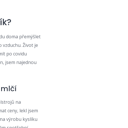
ík?
udu doma přemýšlet
 vzduchu. Život je
mít po covidu
yn, jsem najednou
 mlčí
řístrojů na
t ceny, lekl jsem
j na výrobu kyslíku
ítám spotřební