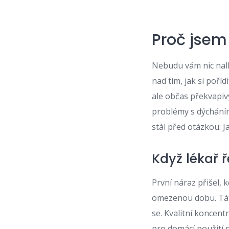
Proč jsem
Nebudu vám nic nal
nad tím, jak si poří
ale občas překvapivý
problémy s dýcháním
stál před otázkou: J
Když lékař 
První náraz přišel, k
omezenou dobu. Tát
se. Kvalitní koncent
pro domácí použití s