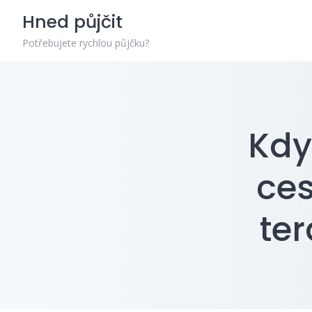
Skip
Hned půjčit
to
content
Potřebujete rychlou půjčku?
Kdy
ces
ter