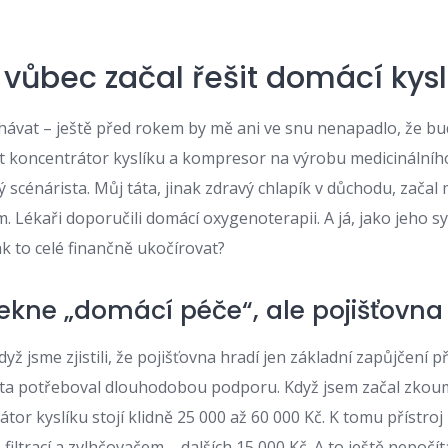
 vůbec začal řešit domácí kysl
hávat – ještě před rokem by mě ani ve snu nenapadlo, že b
dit koncentrátor kyslíku a kompresor na výrobu medicinálního
 scénárista. Můj táta, jinak zdravý chlapík v důchodu, začal 
. Lékaři doporučili domácí oxygenoterapii. A já, jako jeho s
ak to celé finančně ukočírovat?
řekne „domácí péče“, ale pojišťovna
dyž jsme zjistili, že pojišťovna hradí jen základní zapůjčení p
a potřeboval dlouhodobou podporu. Když jsem začal zkouma
rátor kyslíku stojí klidně 25 000 až 60 000 Kč. K tomu přístro
 filtrací a zvlhčovačem – dalších 15 000 Kč. A to ještě nepoč