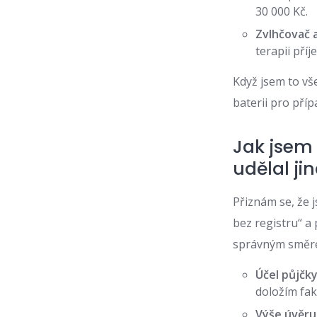
30 000 Kč.
Zvlhčovač a 
terapii příj
Když jsem to vše
baterii pro pří
Jak jsem
udělal ji
Přiznám se, že j
bez registru“ a
správným směrem.
Účel půjčky
doložím fak
Výše úvěru