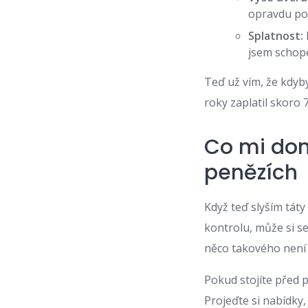
opravdu pot
Splatnost:
jsem schope
Teď už vím, že kdyb
roky zaplatil skoro 
Co mi dom
penězích
Když teď slyším táty
kontrolu, může si se
něco takového není d
Pokud stojíte před 
Projeďte si nabídky