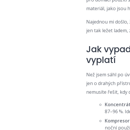
materiál, jako jsou
Najednou mi došlo, ž
jen tak ležet ladem,
Jak vypad
vyplatí
Než jsem sáhl po úvě
jen o drahých přístr
nemusíte řešit, kdy 
Koncentrát
87–96 %. Id
Kompresor 
noční použi