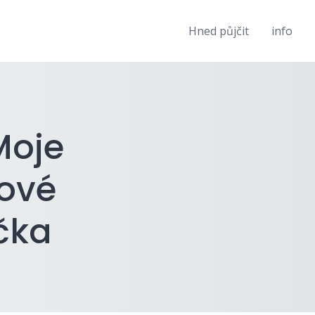
Hned půjčit
info
Moje
kové
jčka