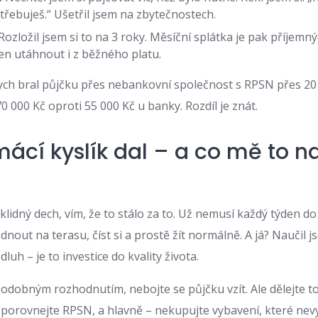
řebuješ.“ Ušetřil jsem na zbytečnostech.
Rozložil jsem si to na 3 roky. Měsíční splátka je pak příjemný
n utáhnout i z běžného platu.
ych bral půjčku přes nebankovní společnost s RPSN přes 20 %
70 000 Kč oproti 55 000 Kč u banky. Rozdíl je znát.
ácí kyslík dal – a co mě to na
 klidný dech, vím, že to stálo za to. Už nemusí každý týden 
dnout na terasu, číst si a prostě žít normálně. A já? Naučil j
luh – je to investice do kvality života.
podobným rozhodnutím, nebojte se půjčku vzít. Ale dělejte t
, porovnejte RPSN, a hlavně – nekupujte vybavení, které nevy