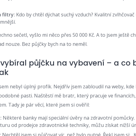
filtry:
Kdo by chtěl dýchat suchý vzduch? Kvalitní zvlhčovač (
emnější.
chno sečetl, vyšlo mi něco přes 50 000 Kč. A to jsem ještě ch
pad nouze. Bez půjčky bych na to neměl.
 vybíral půjčku na vybavení – a co
nak
sem nebyl úplný profík. Nejdřív jsem zabloudil na weby, kde 
 podobné pasti. Naštěstí mě bratr, který pracuje ve financíc
 Tady je pár věcí, které jsem si ověřil:
:
Některé banky mají speciální úvěry na zdravotní pomůcky. Zj
turu od prodejce zdravotnické techniky, můžu získat nižší ú
:
Nechtěl jsem si půjčovat víc, než bylo nutné. Řekl jsem si: „