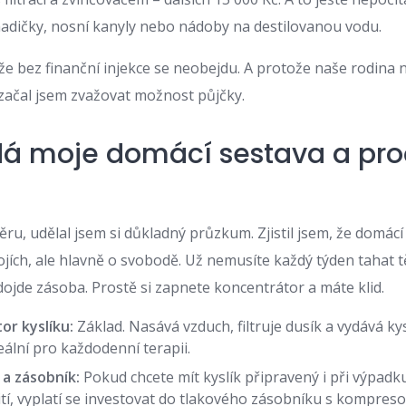
 hadičky, nosní kanyly nebo nádoby na destilovanou vodu.
e bez finanční injekce se neobejdu. A protože naše rodina n
 začal jsem zvažovat možnost půjčky.
á moje domácí sestava a pro
ru, udělal jsem si důkladný průzkum. Zjistil jsem, že domácí
ojích, ale hlavně o svobodě. Už nemusíte každý týden tahat t
dojde zásoba. Prostě si zapnete koncentrátor a máte klid.
or kyslíku:
Základ. Nasává vzduch, filtruje dusík a vydává ky
eální pro každodenní terapii.
a zásobník:
Pokud chcete mít kyslík připravený i při výpad
tí, vyplatí se investovat do tlakového zásobníku s kompre