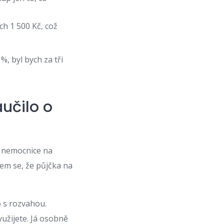
ch 1 500 Kč, což
, byl bych za tři
učilo o
do nemocnice na
sem se, že půjčka na
o s rozvahou.
užijete. Já osobně