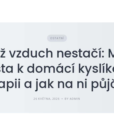
OSTATNÍ
ž vzduch nestačí: 
ta k domácí kyslí
apii a jak na ni pů
26 KVĚTNA, 2026
BY ADMIN