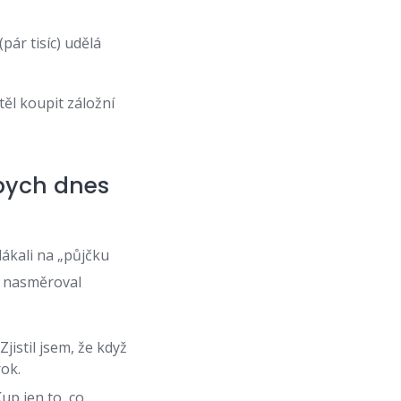
pár tisíc) udělá
těl koupit záložní
 bych dnes
lákali na „půjčku
h, nasměroval
istil jsem, že když
rok.
Kup jen to, co