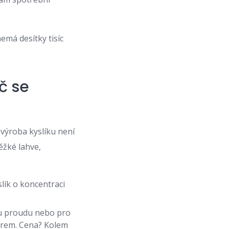
emá desítky tisíc
č se
 výroba kyslíku není
ěžké lahve,
slík o koncentraci
ku proudu nebo pro
sorem. Cena? Kolem