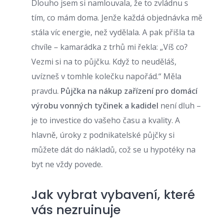
Dlouho jsem si namlouvala, že to zvládnu s
tím, co mám doma. Jenže každá objednávka mě
stála víc energie, než vydělala. A pak přišla ta
chvíle – kamarádka z trhů mi řekla: „Víš co?
Vezmi si na to půjčku. Když to neuděláš,
uvízneš v tomhle kolečku napořád.“ Měla
pravdu.
Půjčka na nákup zařízení pro domácí
výrobu vonných tyčinek a kadidel
není dluh –
je to investice do vašeho času a kvality. A
hlavně, úroky z podnikatelské půjčky si
můžete dát do nákladů, což se u hypotéky na
byt ne vždy povede.
Jak vybrat vybavení, které
vás nezruinuje