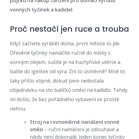
půjčku na nákup zařízení pro domácí výrobu
vonných tyčinek a kadidel
.
Proč nestačí jen ruce a trouba
Když začnete vyrábět doma, první měsíce to jde.
Dřevěné tyčinky namáčíte ručně do misky s
vonným olejem, sušíte je na kuchyňské utěrce a
balíte do igelitek od sýra. Zní to úsměvně? Mně to
taky přišlo vtipné, dokud jsem nedostala
objednávku na sto balíčků směsi na kadidlo. Tehdy
mi došlo, že bez pořádného vybavení se prostě
nehnu.
Stroj na rovnoměrné nanášení vonné
směsi
– ruční namáčení je zdlouhavé a
nikdy není dokonalé. Jeden konec tyčinky