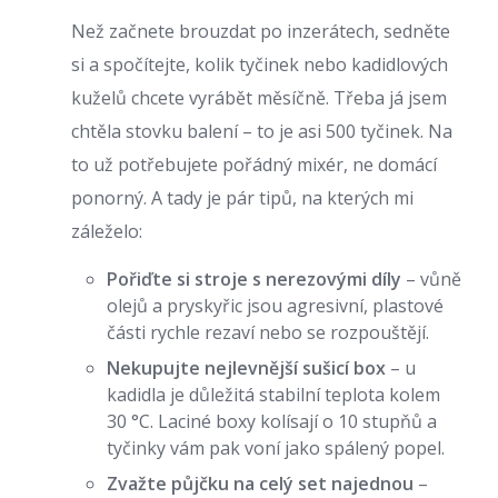
Než začnete brouzdat po inzerátech, sedněte
si a spočítejte, kolik tyčinek nebo kadidlových
kuželů chcete vyrábět měsíčně. Třeba já jsem
chtěla stovku balení – to je asi 500 tyčinek. Na
to už potřebujete pořádný mixér, ne domácí
ponorný. A tady je pár tipů, na kterých mi
záleželo:
Pořiďte si stroje s nerezovými díly
– vůně
olejů a pryskyřic jsou agresivní, plastové
části rychle rezaví nebo se rozpouštějí.
Nekupujte nejlevnější sušicí box
– u
kadidla je důležitá stabilní teplota kolem
30 °C. Laciné boxy kolísají o 10 stupňů a
tyčinky vám pak voní jako spálený popel.
Zvažte půjčku na celý set najednou
–