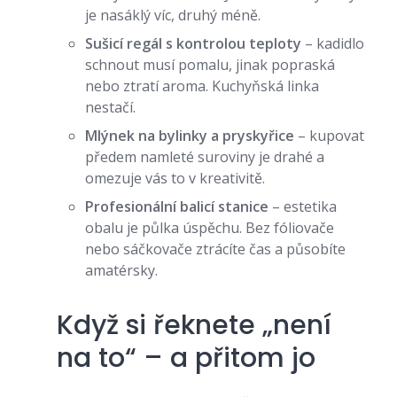
je nasáklý víc, druhý méně.
Sušicí regál s kontrolou teploty
– kadidlo
schnout musí pomalu, jinak popraská
nebo ztratí aroma. Kuchyňská linka
nestačí.
Mlýnek na bylinky a pryskyřice
– kupovat
předem namleté suroviny je drahé a
omezuje vás to v kreativitě.
Profesionální balicí stanice
– estetika
obalu je půlka úspěchu. Bez fóliovače
nebo sáčkovače ztrácíte čas a působíte
amatérsky.
Když si řeknete „není
na to“ – a přitom jo