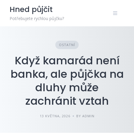
Skip
Hned půjčit
to
content
Potřebujete rychlou půjčku?
OSTATNÍ
Když kamarád není
banka, ale půjčka na
dluhy může
zachránit vztah
13 KVĚTNA, 2026
BY ADMIN