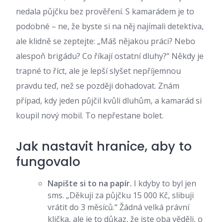
nedala půjčku bez prověření. S kamarádem je to
podobné – ne, že byste si na něj najímali detektiva,
ale klidně se zeptejte: „Máš nějakou práci? Nebo
alespoň brigádu? Co říkají ostatní dluhy?“ Někdy je
trapné to říct, ale je lepší slyšet nepříjemnou
pravdu teď, než se později dohadovat. Znám
případ, kdy jeden půjčil kvůli dluhům, a kamarád si
koupil nový mobil. To nepřestane bolet.
Jak nastavit hranice, aby to
fungovalo
Napište si to na papír.
I kdyby to byl jen
sms. „Děkuji za půjčku 15 000 Kč, slibuji
vrátit do 3 měsíců.“ Žádná velká právní
klička, ale je to důkaz, že jste oba věděli, o