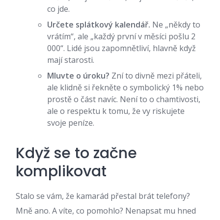
co jde.
Určete splátkový kalendář.
Ne „někdy to
vrátím“, ale „každý první v měsíci pošlu 2
000“. Lidé jsou zapomnětliví, hlavně když
mají starosti.
Mluvte o úroku?
Zní to divně mezi přáteli,
ale klidně si řekněte o symbolický 1% nebo
prostě o část navíc. Není to o chamtivosti,
ale o respektu k tomu, že vy riskujete
svoje peníze.
Když se to začne
komplikovat
Stalo se vám, že kamarád přestal brát telefony?
Mně ano. A víte, co pomohlo? Nenapsat mu hned