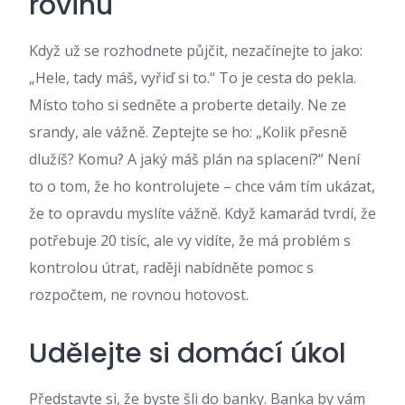
rovinu
Když už se rozhodnete půjčit, nezačínejte to jako:
„Hele, tady máš, vyřiď si to.“ To je cesta do pekla.
Místo toho si sedněte a proberte detaily. Ne ze
srandy, ale vážně. Zeptejte se ho: „Kolik přesně
dlužíš? Komu? A jaký máš plán na splacení?“ Není
to o tom, že ho kontrolujete – chce vám tím ukázat,
že to opravdu myslíte vážně. Když kamarád tvrdí, že
potřebuje 20 tisíc, ale vy vidíte, že má problém s
kontrolou útrat, raději nabídněte pomoc s
rozpočtem, ne rovnou hotovost.
Udělejte si domácí úkol
Představte si, že byste šli do banky. Banka by vám