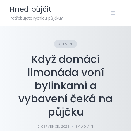
Skip
Hned půjčit
to
content
Potřebujete rychlou půjčku?
OSTATNÍ
Když domácí
limonáda voní
bylinkami a
vybavení čeká na
půjčku
7 ČERVENCE, 2026
BY ADMIN