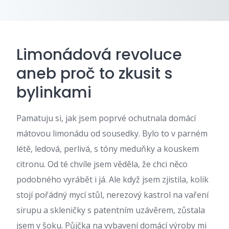
Limonádová revoluce
aneb proč to zkusit s
bylinkami
Pamatuju si, jak jsem poprvé ochutnala domácí
mátovou limonádu od sousedky. Bylo to v parném
létě, ledová, perlivá, s tóny meduňky a kouskem
citronu. Od té chvíle jsem věděla, že chci něco
podobného vyrábět i já. Ale když jsem zjistila, kolik
stojí pořádný mycí stůl, nerezový kastrol na vaření
sirupu a skleničky s patentním uzávěrem, zůstala
jsem v šoku. Půjčka na vybavení domácí výroby mi