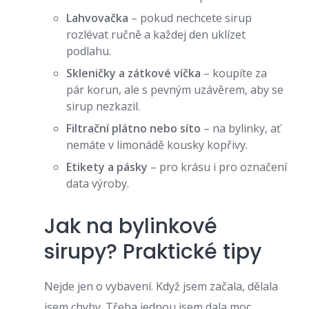
Lahvovačka
– pokud nechcete sirup
rozlévat ručně a každej den uklízet
podlahu.
Skleničky a zátkové víčka
– koupíte za
pár korun, ale s pevným uzávěrem, aby se
sirup nezkazil.
Filtrační plátno nebo síto
– na bylinky, ať
nemáte v limonádě kousky kopřivy.
Etikety a pásky
– pro krásu i pro označení
data výroby.
Jak na bylinkové
sirupy? Praktické tipy
Nejde jen o vybavení. Když jsem začala, dělala
jsem chyby. Třeba jednou jsem dala moc