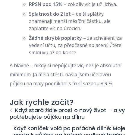
RPSN pod 15%
– cokoliv víc je už lichva.
Splatnost do 2 let
– delší splátky
znamenají menší měsíční částku, ale
zaplatíte víc na úrocích.
Žádné skryté poplatky
– za schválení, za
vedení účtu, za předčasné splacení. Čtěte
smlouvu až do konce.
A hlavně – nikdy si nepůjčujte víc, než je absolutní
minimum. Já měla štěstí, našla jsem účelovou
půjčku na malý podnikání s fixní sazbou 8,9 %.
Jak rychle začít?
Když stará židle prosí o nový život – a vy
potřebujete půjčku na dílnu
Když koníček volá po pořádné dílně: Moje
cesta k půjčce na kožené sedlové brašny