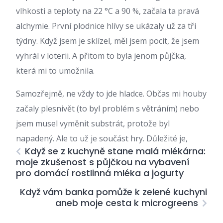
vlhkosti a teploty na 22 °C a 90 %, začala ta pravá
alchymie. První plodnice hlívy se ukázaly už za tři
týdny. Když jsem je sklízel, měl jsem pocit, že jsem
vyhrál v loterii. A přitom to byla jenom půjčka,
která mi to umožnila.
Samozřejmě, ne vždy to jde hladce. Občas mi houby
začaly plesnivět (to byl problém s větráním) nebo
jsem musel vyměnit substrát, protože byl
napadený. Ale to už je součást hry. Důležité je,
Když se z kuchyně stane malá mlékárna:
moje zkušenost s půjčkou na vybavení
pro domácí rostlinná mléka a jogurty
Když vám banka pomůže k zelené kuchyni
aneb moje cesta k microgreens