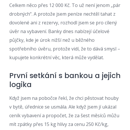
Celkem něco přes 12 000 Kč. To už není jenom „pár
drobných“. A protože jsem peníze nechtěl tahat z
dovolené ani z rezervy, rozhodl jsem se pro cílený
úvěr na vybavení. Banky dnes nabízejí účelové
půjčky, kde je úrok nižší než u běžného
spotřebního úvěru, protože vidí, že to dává smysl –
kupujete konkrétní věc, která může vydělat.
První setkání s bankou a jejich
logika
Když jsem na pobočce řekl, že chci pěstovat houby
v bytě, úřednice se usmála. Ale když jsem jí ukázal
ceník vybavení a propočet, že za šest měsíců můžu
mít zpátky přes 15 kg hlívy za cenu 250 Kč/kg,