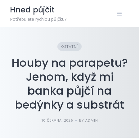
Skip
Hned půjčit
to
content
Potřebujete rychlou půjčku?
OSTATNÍ
Houby na parapetu?
Jenom, když mi
banka půjčí na
bedýnky a substrát
10 ČERVNA, 2026
BY ADMIN